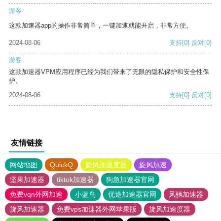
游客
这款加速器app的操作非常简单，一键加速就能开启，非常方便。
2024-08-06
支持
[0]
反对
[0]
游客
这款加速器VPM应用程序已经为我们带来了无限的隐私保护和安全性保
护。
2024-08-06
支持
[0]
反对
[0]
友情链接
网站地图
QuickQ
旋风加速度器
旋风加速
坚果加速器
tiktok加速器
狗急加速器官网
免费vqn外网加速
小蓝鸟
优途加速器官网
风驰加速器
旋风加速器
免费vps加速器外网苹果版
旋风加速度器