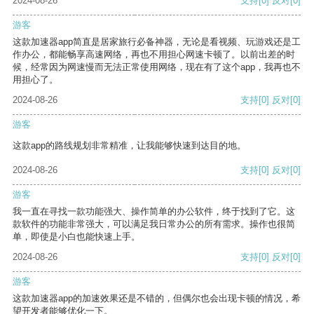
2024-08-26
支持
[0]
反对
[0]
游客
这款加速器app简直是居家旅行必备神器，无论是看视频、玩游戏还是工
作办公，都能畅享高速网络，再也不用担心网速卡顿了。以前出差的时
候，经常因为网速慢而无法正常使用网络，现在有了这个app，我再也不
用担心了。
2024-08-26
支持
[0]
反对
[0]
游客
这款app的路线规划非常精准，让我能够快速到达目的地。
2024-08-26
支持
[0]
反对
[0]
游客
我一直在寻找一款功能强大、操作简单的办公软件，终于找到了它。这
款软件的功能非常强大，可以满足我日常办公的所有需求。操作也很简
单，即使是小白也能快速上手。
2024-08-26
支持
[0]
反对
[0]
游客
这款加速器app的加速效果还是不错的，但偶尔也会出现卡顿的情况，希
望开发者能够优化一下。