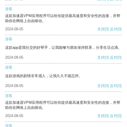
游客
这款加速器VPM应用程序可以给你提供最高速度和安全性的连接，并帮
助你在网络上自由移动。
2024-08-05
支持
[0]
反对
[0]
游客
这款app是我社交的好帮手，让我能够与朋友保持联系，分享生活点滴。
2024-08-05
支持
[0]
反对
[0]
游客
这款游戏的剧情非常感人，让我久久不能忘怀。
2024-08-05
支持
[0]
反对
[0]
游客
这款加速器VPM应用程序可以给你提供最高速度和安全性的连接，并帮
助你在网络上自由移动。
2024-08-05
支持
[0]
反对
[0]
游客