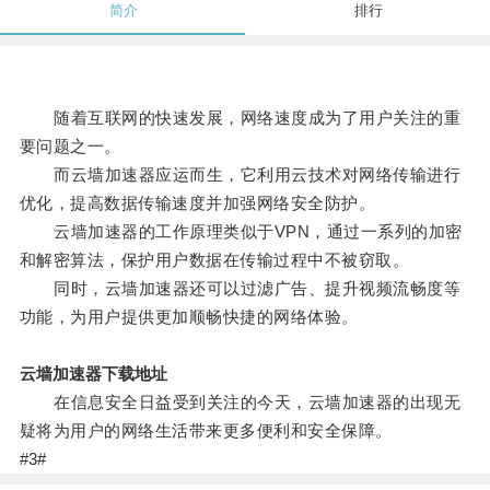
简介
排行
随着互联网的快速发展，网络速度成为了用户关注的重
要问题之一。
而云墙加速器应运而生，它利用云技术对网络传输进行
优化，提高数据传输速度并加强网络安全防护。
云墙加速器的工作原理类似于VPN，通过一系列的加密
和解密算法，保护用户数据在传输过程中不被窃取。
同时，云墙加速器还可以过滤广告、提升视频流畅度等
功能，为用户提供更加顺畅快捷的网络体验。
云墙加速器下载地址
在信息安全日益受到关注的今天，云墙加速器的出现无
疑将为用户的网络生活带来更多便利和安全保障。
#3#