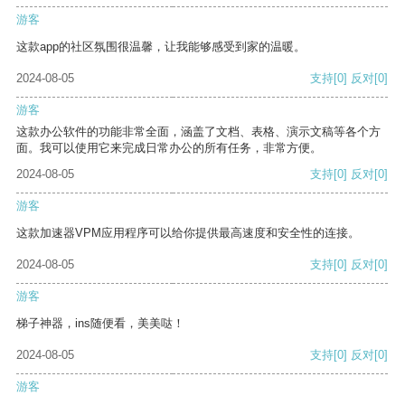
游客
这款app的社区氛围很温馨，让我能够感受到家的温暖。
2024-08-05
支持
[0]
反对
[0]
游客
这款办公软件的功能非常全面，涵盖了文档、表格、演示文稿等各个方
面。我可以使用它来完成日常办公的所有任务，非常方便。
2024-08-05
支持
[0]
反对
[0]
游客
这款加速器VPM应用程序可以给你提供最高速度和安全性的连接。
2024-08-05
支持
[0]
反对
[0]
游客
梯子神器，ins随便看，美美哒！
2024-08-05
支持
[0]
反对
[0]
游客