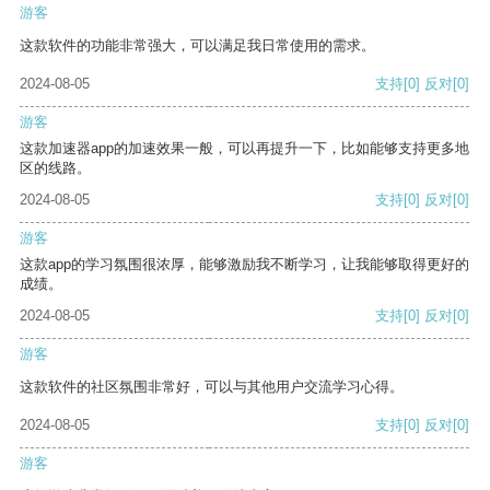
游客
这款软件的功能非常强大，可以满足我日常使用的需求。
2024-08-05
支持
[0]
反对
[0]
游客
这款加速器app的加速效果一般，可以再提升一下，比如能够支持更多地
区的线路。
2024-08-05
支持
[0]
反对
[0]
游客
这款app的学习氛围很浓厚，能够激励我不断学习，让我能够取得更好的
成绩。
2024-08-05
支持
[0]
反对
[0]
游客
这款软件的社区氛围非常好，可以与其他用户交流学习心得。
2024-08-05
支持
[0]
反对
[0]
游客