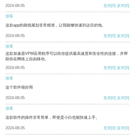
2024-08-05
支持
[0]
反对
[0]
游客
这款app的路线规划非常精准，让我能够快速到达目的地。
2024-08-05
支持
[0]
反对
[0]
游客
这款加速器VPM应用程序可以给你提供最高速度和安全性的连接，并帮
助你在网络上自由移动。
2024-08-05
支持
[0]
反对
[0]
游客
这个软件很好用
2024-08-05
支持
[0]
反对
[0]
游客
这款软件的操作非常简单，即使是小白也能快速上手。
2024-08-05
支持
[0]
反对
[0]