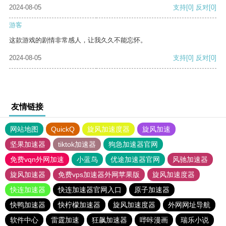
2024-08-05
支持
[0]
反对
[0]
游客
这款游戏的剧情非常感人，让我久久不能忘怀。
2024-08-05
支持
[0]
反对
[0]
友情链接
网站地图
QuickQ
旋风加速度器
旋风加速
坚果加速器
tiktok加速器
狗急加速器官网
免费vqn外网加速
小蓝鸟
优途加速器官网
风驰加速器
旋风加速器
免费vps加速器外网苹果版
旋风加速度器
快连加速器
快连加速器官网入口
原子加速器
快鸭加速器
快柠檬加速器
旋风加速度器
外网网址导航
软件中心
雷霆加速
狂飙加速器
哔咔漫画
瑞乐小说