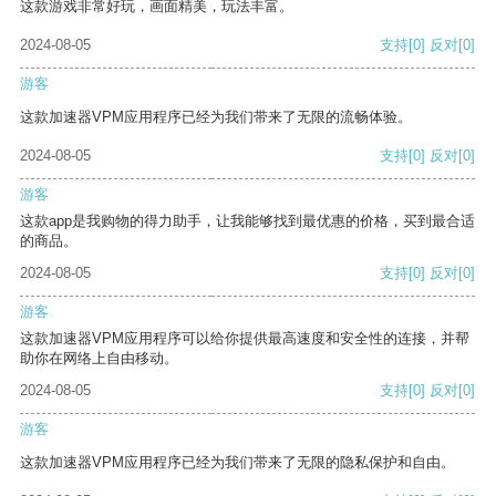
这款游戏非常好玩，画面精美，玩法丰富。
2024-08-05
支持
[0]
反对
[0]
游客
这款加速器VPM应用程序已经为我们带来了无限的流畅体验。
2024-08-05
支持
[0]
反对
[0]
游客
这款app是我购物的得力助手，让我能够找到最优惠的价格，买到最合适
的商品。
2024-08-05
支持
[0]
反对
[0]
游客
这款加速器VPM应用程序可以给你提供最高速度和安全性的连接，并帮
助你在网络上自由移动。
2024-08-05
支持
[0]
反对
[0]
游客
这款加速器VPM应用程序已经为我们带来了无限的隐私保护和自由。