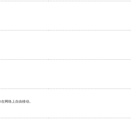
。
你在网络上自由移动。