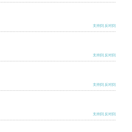
支持
[0]
反对
[0]
支持
[0]
反对
[0]
支持
[0]
反对
[0]
支持
[0]
反对
[0]