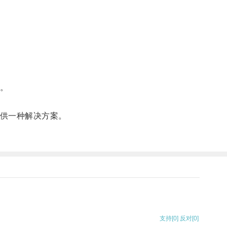
。
供一种解决方案。
支持
[0]
反对
[0]