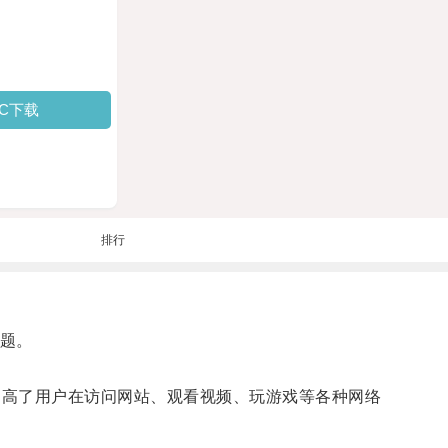
PC下载
排行
题。
提高了用户在访问网站、观看视频、玩游戏等各种网络