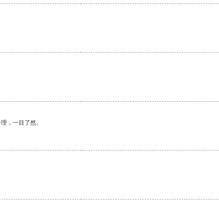
合理，一目了然。
。