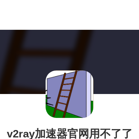
v2ray加速器官网用不了了