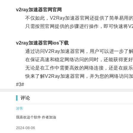
v2ray加速器官网官网
不仅如此，V2Ray加速器官网还提供了简单易用
只需按照官网提供的步骤进行操作，即可快速将V2
v2ray加速器官网ios下载
通过访问V2Ray加速器官网，用户可以进一步了
在保证高速和稳定网络访问的同时，还能获得更好
无论是在工作中需要高效的网络连接，还是在娱乐时
快来了解V2Ray加速器官网，并为您的网络访问
#3#
评论
游客
我喜欢这个软件 作者加油
2024-08-06