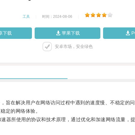
工具
|
时间：2024-08-06
|
卓下载
苹果下载
安卓市场，安全绿色
台，旨在解决用户在网络访问过程中遇到的速度慢、不稳定的问
更稳定的网络体验。
y加速器所使用的协议和技术原理，通过优化和加速网络流量，