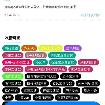
这款app就像我的私人导游，带我领略世界各地的美景。
2024-08-12
支持
[0]
反对
[0]
友情链接
网站地图
QuickQ
旋风加速度器
旋风加速
坚果加速器
tiktok加速器
狗急加速器官网
免费vqn外网加速
小蓝鸟
优途加速器官网
风驰加速器
旋风加速器
免费vps加速器外网苹果版
旋风加速度器
快连加速器
快连加速器官网入口
原子加速器
快鸭加速器
快柠檬加速器
旋风加速度器
外网网址导航
软件中心
雷霆加速
狂飙加速器
哔咔漫画
瑞乐小说
小美
小美vpn
小美加速器
雷霆加速版ins
海鸥加速器下载
海鸥加速度
雷霆加速下载
雷霆加速