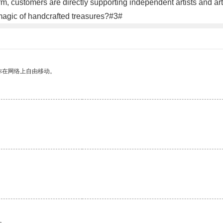
 customers are directly supporting independent artists and artis
 magic of handcrafted treasures?#3#
你在网络上自由移动。
。
。