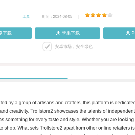
工具
|
时间：2024-08-05
|
卓下载
苹果下载
安卓市场，安全绿色
ed by a group of artisans and crafters, this platform is dedicate
nd creativity, Trollstore2 showcases the talents of independent 
s something for every taste and style. Whether you are looking for
to shop. What sets Trollstore2 apart from other online retailers