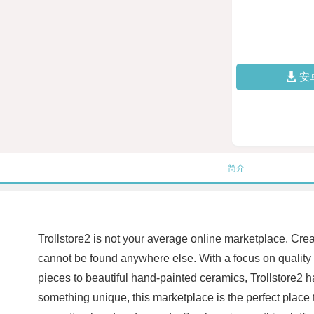
安
简介
Trollstore2 is not your average online marketplace. Creat
cannot be found anywhere else. With a focus on quality a
pieces to beautiful hand-painted ceramics, Trollstore2 ha
something unique, this marketplace is the perfect place 