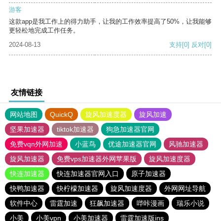
游客
这款app是我工作上的得力助手，让我的工作效率提高了50%，让我能够
更轻松地完成工作任务。
2024-08-13
支持
[0]
反对
[0]
友情链接
网站地图
QuickQ
旋风加速度器
旋风加速
坚果加速器
tiktok加速器
狗急加速器官网
免费vqn外网加速
小蓝鸟
优途加速器官网
风驰加速器
旋风加速器
免费vps加速器外网苹果版
旋风加速度器
快连加速器
快连加速器官网入口
原子加速器
快鸭加速器
快柠檬加速器
旋风加速度器
外网网址导航
软件中心
雷霆加速
狂飙加速器
哔咔漫画
瑞乐小说
小美
小美vpn
小美加速器
雷霆加速版ins