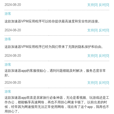
2024-08-20
支持
[0]
反对
[0]
游客
这款加速器VPM应用程序可以给你提供最高速度和安全性的连接。
2024-08-20
支持
[0]
反对
[0]
游客
这款加速器VPM应用程序已经为我们带来了无限的隐私保护和自由。
2024-08-20
支持
[0]
反对
[0]
游客
这款加速器app的客服很贴心，遇到问题都能及时解决，服务态度非常
好。
2024-08-20
支持
[0]
反对
[0]
游客
这款加速器app简直是居家旅行必备神器，无论是看视频、玩游戏还是工
作办公，都能畅享高速网络，再也不用担心网速卡顿了。以前出差的时
候，经常因为网速慢而无法正常使用网络，现在有了这个app，我再也不
用担心了。