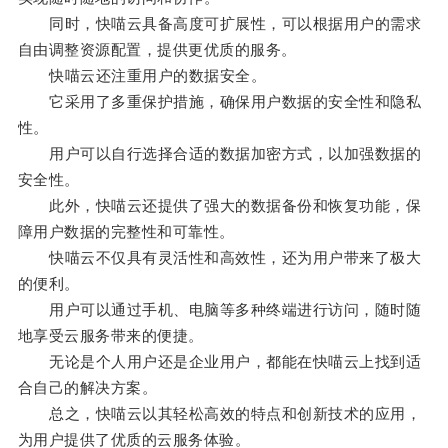
同时，快喵云具备高度可扩展性，可以根据用户的需求
自由调整资源配置，提供更优质的服务。
快喵云还注重用户的数据安全。
它采用了多重保护措施，确保用户数据的安全性和隐私
性。
用户可以自行选择合适的数据加密方式，以加强数据的
安全性。
此外，快喵云还提供了强大的数据备份和恢复功能，保
障用户数据的完整性和可靠性。
快喵云不仅具有灵活性和高效性，还为用户带来了极大
的便利。
用户可以通过手机、电脑等多种终端进行访问，随时随
地享受云服务带来的便捷。
无论是个人用户还是企业用户，都能在快喵云上找到适
合自己的解决方案。
总之，快喵云以其轻松高效的特点和创新技术的应用，
为用户提供了优质的云服务体验。