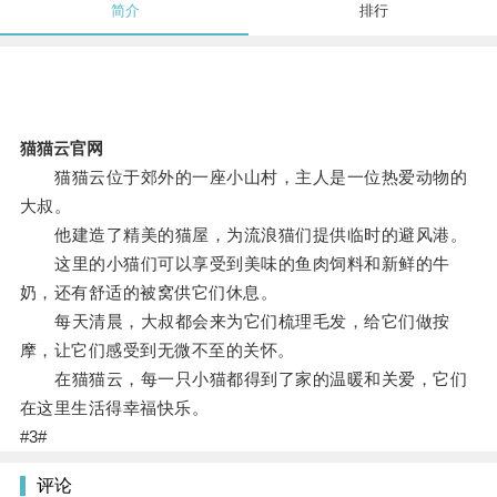
简介
排行
猫猫云官网
猫猫云位于郊外的一座小山村，主人是一位热爱动物的
大叔。
他建造了精美的猫屋，为流浪猫们提供临时的避风港。
这里的小猫们可以享受到美味的鱼肉饲料和新鲜的牛
奶，还有舒适的被窝供它们休息。
每天清晨，大叔都会来为它们梳理毛发，给它们做按
摩，让它们感受到无微不至的关怀。
在猫猫云，每一只小猫都得到了家的温暖和关爱，它们
在这里生活得幸福快乐。
#3#
评论