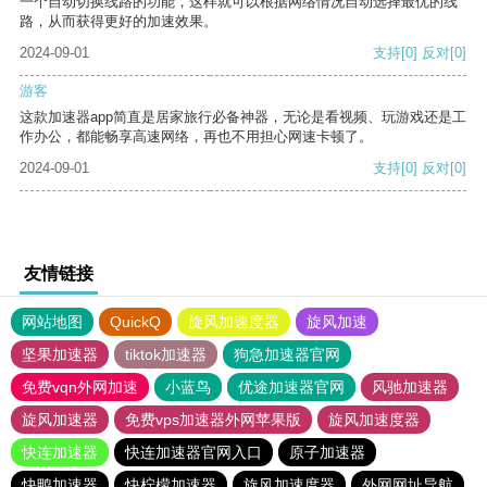
一个自动切换线路的功能，这样就可以根据网络情况自动选择最优的线
路，从而获得更好的加速效果。
2024-09-01
支持
[0]
反对
[0]
游客
这款加速器app简直是居家旅行必备神器，无论是看视频、玩游戏还是工
作办公，都能畅享高速网络，再也不用担心网速卡顿了。
2024-09-01
支持
[0]
反对
[0]
友情链接
网站地图
QuickQ
旋风加速度器
旋风加速
坚果加速器
tiktok加速器
狗急加速器官网
免费vqn外网加速
小蓝鸟
优途加速器官网
风驰加速器
旋风加速器
免费vps加速器外网苹果版
旋风加速度器
快连加速器
快连加速器官网入口
原子加速器
快鸭加速器
快柠檬加速器
旋风加速度器
外网网址导航