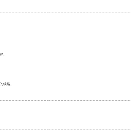
野。
区的线路。