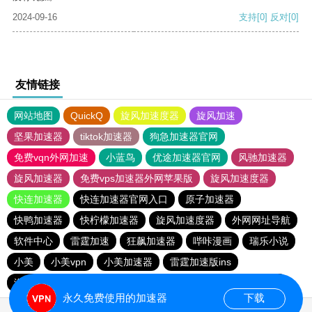
2024-09-16
支持
[0]
反对
[0]
友情链接
网站地图
QuickQ
旋风加速度器
旋风加速
坚果加速器
tiktok加速器
狗急加速器官网
免费vqn外网加速
小蓝鸟
优途加速器官网
风驰加速器
旋风加速器
免费vps加速器外网苹果版
旋风加速度器
快连加速器
快连加速器官网入口
原子加速器
快鸭加速器
快柠檬加速器
旋风加速度器
外网网址导航
软件中心
雷霆加速
狂飙加速器
哔咔漫画
瑞乐小说
小美
小美vpn
小美加速器
雷霆加速版ins
海鸥加速器下载
海鸥加速度
雷霆加速下载
雷霆加速
永久免费使用的加速器
下载