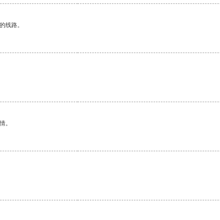
区的线路。
。
情。