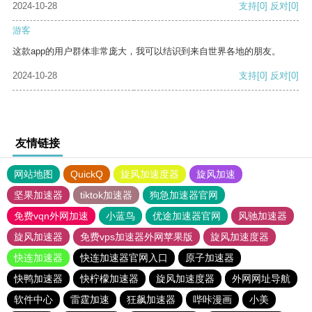
2024-10-28
支持
[0]
反对
[0]
游客
这款app的用户群体非常庞大，我可以结识到来自世界各地的朋友。
2024-10-28
支持
[0]
反对
[0]
友情链接
网站地图
QuickQ
旋风加速度器
旋风加速
坚果加速器
tiktok加速器
狗急加速器官网
免费vqn外网加速
小蓝鸟
优途加速器官网
风驰加速器
旋风加速器
免费vps加速器外网苹果版
旋风加速度器
快连加速器
快连加速器官网入口
原子加速器
快鸭加速器
快柠檬加速器
旋风加速度器
外网网址导航
软件中心
雷霆加速
狂飙加速器
哔咔漫画
小美