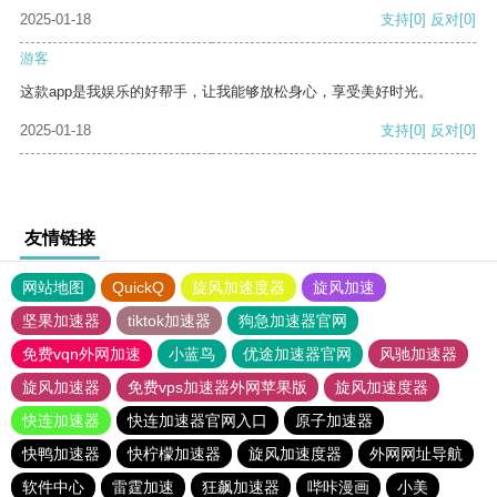
2025-01-18
支持
[0]
反对
[0]
游客
这款app是我娱乐的好帮手，让我能够放松身心，享受美好时光。
2025-01-18
支持
[0]
反对
[0]
友情链接
网站地图
QuickQ
旋风加速度器
旋风加速
坚果加速器
tiktok加速器
狗急加速器官网
免费vqn外网加速
小蓝鸟
优途加速器官网
风驰加速器
旋风加速器
免费vps加速器外网苹果版
旋风加速度器
快连加速器
快连加速器官网入口
原子加速器
快鸭加速器
快柠檬加速器
旋风加速度器
外网网址导航
软件中心
雷霆加速
狂飙加速器
哔咔漫画
小美