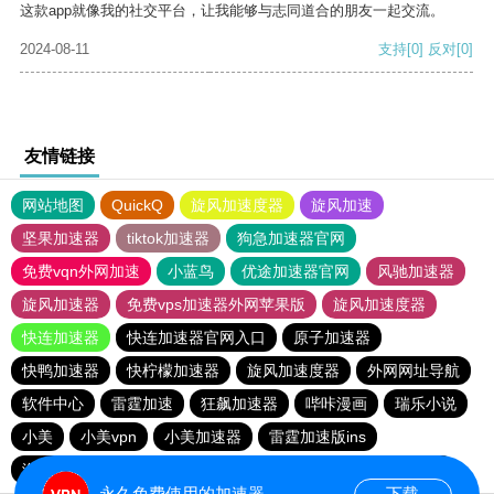
这款app就像我的社交平台，让我能够与志同道合的朋友一起交流。
2024-08-11
支持
[0]
反对
[0]
友情链接
网站地图
QuickQ
旋风加速度器
旋风加速
坚果加速器
tiktok加速器
狗急加速器官网
免费vqn外网加速
小蓝鸟
优途加速器官网
风驰加速器
旋风加速器
免费vps加速器外网苹果版
旋风加速度器
快连加速器
快连加速器官网入口
原子加速器
快鸭加速器
快柠檬加速器
旋风加速度器
外网网址导航
软件中心
雷霆加速
狂飙加速器
哔咔漫画
瑞乐小说
小美
小美vpn
小美加速器
雷霆加速版ins
海鸥加速器下载
海鸥加速度
雷霆加速下载
雷霆加速
永久免费使用的加速器
下载