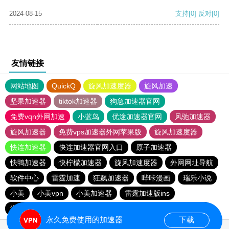
2024-08-15
支持
[0]
反对
[0]
友情链接
网站地图
QuickQ
旋风加速度器
旋风加速
坚果加速器
tiktok加速器
狗急加速器官网
免费vqn外网加速
小蓝鸟
优途加速器官网
风驰加速器
旋风加速器
免费vps加速器外网苹果版
旋风加速度器
快连加速器
快连加速器官网入口
原子加速器
快鸭加速器
快柠檬加速器
旋风加速度器
外网网址导航
软件中心
雷霆加速
狂飙加速器
哔咔漫画
瑞乐小说
小美
小美vpn
小美加速器
雷霆加速版ins
海鸥加速器下载
海鸥加速度
雷霆加速下载
雷霆加速
永久免费使用的加速器
下载