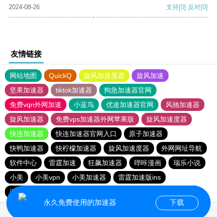
2024-08-26
支持
[0]
反对
[0]
友情链接
网站地图
QuickQ
旋风加速度器
旋风加速
坚果加速器
tiktok加速器
狗急加速器官网
免费vqn外网加速
小蓝鸟
优途加速器官网
风驰加速器
旋风加速器
免费vps加速器外网苹果版
旋风加速度器
快连加速器
快连加速器官网入口
原子加速器
快鸭加速器
快柠檬加速器
旋风加速度器
外网网址导航
软件中心
雷霆加速
狂飙加速器
哔咔漫画
瑞乐小说
小美
小美vpn
小美加速器
雷霆加速版ins
海鸥加速器下载
海鸥加速度
雷霆加速下载
雷霆加速
永久免费使用的加速器
下载