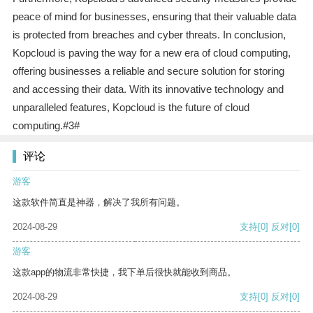
peace of mind for businesses, ensuring that their valuable data
is protected from breaches and cyber threats. In conclusion,
Kopcloud is paving the way for a new era of cloud computing,
offering businesses a reliable and secure solution for storing
and accessing their data. With its innovative technology and
unparalleled features, Kopcloud is the future of cloud
computing.#3#
评论
游客
这款软件简直是神器，解决了我所有问题。
2024-08-29
支持
[0]
反对
[0]
游客
这款app的物流非常快捷，我下单后很快就能收到商品。
2024-08-29
支持
[0]
反对
[0]