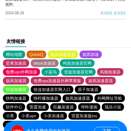
视野。
2024-08-29
支持
[0]
反对
[0]
友情链接
网站地图
QuickQ
旋风加速度器
旋风加速
坚果加速器
tiktok加速器
狗急加速器官网
免费vqn外网加速
小蓝鸟
优途加速器官网
风驰加速器
旋风加速器
免费vps加速器外网苹果版
旋风加速度器
快连加速器
快连加速器官网入口
原子加速器
快鸭加速器
快柠檬加速器
旋风加速度器
外网网址导航
软件中心
雷霆加速
狂飙加速器
哔咔漫画
瑞乐小说
小美
小美vpn
小美加速器
雷霆加速版ins
海鸥加速器下载
海鸥加速度
雷霆加速下载
雷霆加速
永久免费使用的加速器
下载